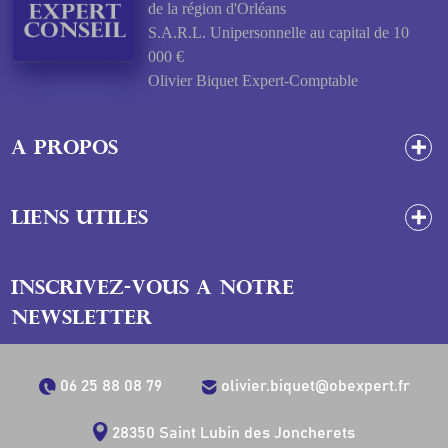
de la région d'Orléans
S.A.R.L. Unipersonnelle au capital de 10
000 €
Olivier Biquet Expert-Comptable
A propos
Liens utiles
INSCRIVEZ-VOUS A NOTRE
NEWSLETTER
06 25 88 08 79
olivier.biquet@obexpert.fr
28350 Saint Lubin des Joncherets