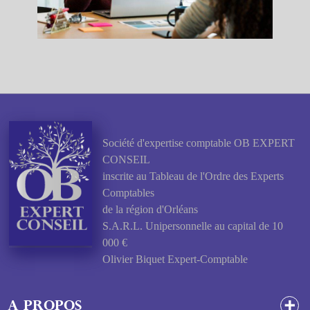
Société d'expertise comptable OB EXPERT
CONSEIL
inscrite au Tableau de l'Ordre des Experts
Comptables
de la région d'Orléans
S.A.R.L. Unipersonnelle au capital de 10
000 €
Olivier Biquet Expert-Comptable
A propos